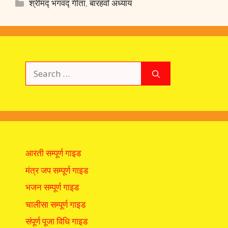
e
at
k
er
ai
e
ar
Categories
श्रीमद्‍ भगवद्‍ गीता
,
बारहवाँ अध्याय
b
s
e
e
l
gr
e
o
A
dI
st
a
o
p
n
m
k
p
Search
for:
आरती सम्पूर्ण गाइड
मंत्र जप सम्पूर्ण गाइड
भजन सम्पूर्ण गाइड
चालीसा सम्पूर्ण गाइड
संपूर्ण पूजा विधि गाइड