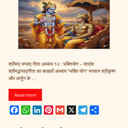
श्रीमद्‍ भगवद्‍ गीता अध्याय १२ : भक्तियोग – सारांश
श्रीमद्भगवद्गीता का बारहवाँ अध्याय “भक्ति योग” भगवान श्रीकृष्ण
और अर्जुन के …
Read more
F
W
Li
Pi
G
X
T
S
ac
h
n
nt
m
el
h