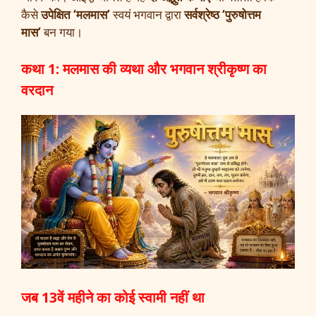
कैसे
उपेक्षित ‘मलमास’
स्वयं भगवान द्वारा
सर्वश्रेष्ठ ‘पुरुषोत्तम
मास’
बन गया।
कथा 1: मलमास की व्यथा और भगवान श्रीकृष्ण का
वरदान
जब 13वें महीने का कोई स्वामी नहीं था