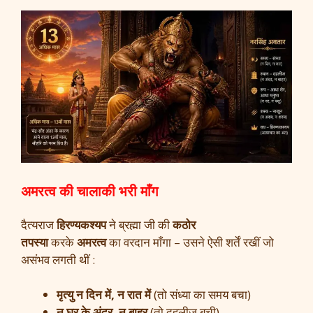
अमरत्व की चालाकी भरी माँग
दैत्यराज
हिरण्यकश्यप
ने ब्रह्मा जी की
कठोर
तपस्या
करके
अमरत्व
का वरदान माँगा – उसने ऐसी शर्तें रखीं जो
असंभव लगती थीं :
मृत्यु न दिन में, न रात में
(तो संध्या का समय बचा)
न घर के अंदर, न बाहर
(तो दहलीज बची)