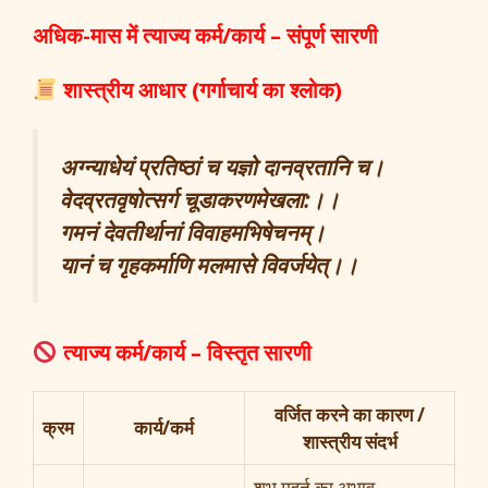
अधिक-मास में त्याज्य कर्म/कार्य – संपूर्ण सारणी
शास्त्रीय आधार (गर्गाचार्य का श्लोक)
अग्न्याधेयं प्रतिष्ठां च यज्ञो दानव्रतानि च।
वेदव्रतवृषोत्सर्ग चूडाकरणमेखला:।।
गमनं देवतीर्थानां विवाहमभिषेचनम्।
यानं च गृहकर्माणि मलमासे विवर्जयेत्।।
त्याज्य कर्म/कार्य – विस्तृत सारणी
वर्जित करने का कारण /
क्रम
कार्य/कर्म
शास्त्रीय संदर्भ
शुभ मुहूर्त का अभाव –