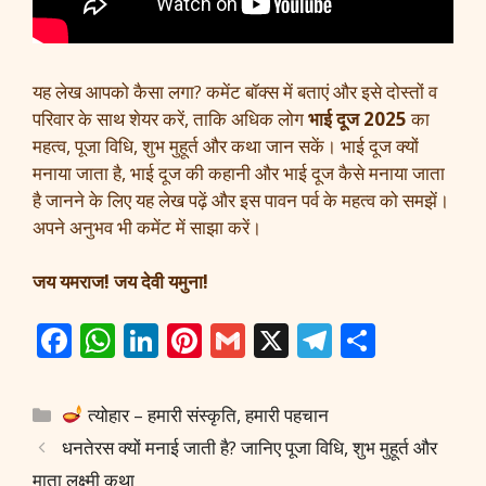
यह लेख आपको कैसा लगा? कमेंट बॉक्स में बताएं और इसे दोस्तों व
परिवार के साथ शेयर करें, ताकि अधिक लोग
भाई दूज 2025
का
महत्व, पूजा विधि, शुभ मुहूर्त और कथा जान सकें। भाई दूज क्यों
मनाया जाता है, भाई दूज की कहानी और भाई दूज कैसे मनाया जाता
है जानने के लिए यह लेख पढ़ें और इस पावन पर्व के महत्व को समझें।
अपने अनुभव भी कमेंट में साझा करें।
जय यमराज! जय देवी यमुना!
F
W
Li
Pi
G
X
T
S
ac
h
n
nt
m
el
h
e
at
k
er
ai
e
ar
Categories
त्योहार – हमारी संस्कृति, हमारी पहचान
b
s
e
e
l
gr
e
धनतेरस क्यों मनाई जाती है? जानिए पूजा विधि, शुभ मुहूर्त और
o
A
dI
st
a
माता लक्ष्मी कथा