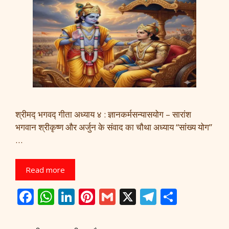
श्रीमद्‍ भगवद्‍ गीता अध्याय ४ : ज्ञानकर्मसन्यासयोग – सारांश
भगवान श्रीकृष्ण और अर्जुन के संवाद का चौथा अध्याय “सांख्य योग”
…
Read more
F
W
Li
Pi
G
X
T
S
ac
h
n
nt
m
el
h