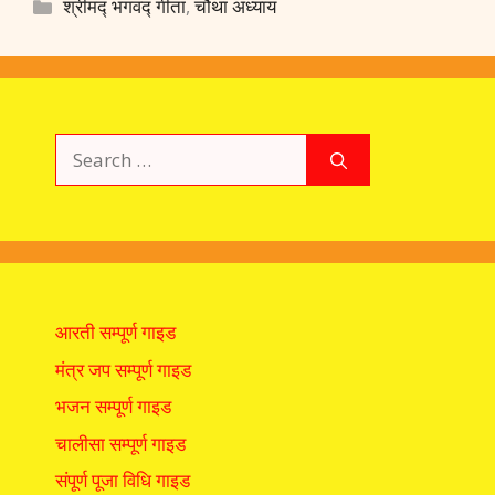
e
at
k
er
ai
e
ar
Categories
श्रीमद्‍ भगवद्‍ गीता
,
चौथा अध्याय
b
s
e
e
l
gr
e
o
A
dI
st
a
o
p
n
m
k
p
Search
for:
आरती सम्पूर्ण गाइड
मंत्र जप सम्पूर्ण गाइड
भजन सम्पूर्ण गाइड
चालीसा सम्पूर्ण गाइड
संपूर्ण पूजा विधि गाइड