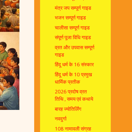
मंत्र जप सम्पूर्ण गाइड
भजन सम्पूर्ण गाइड
चालीसा सम्पूर्ण गाइड
संपूर्ण पूजा विधि गाइड
व्रत और उपवास सम्पूर्ण
गाइड
हिंदू धर्म के 16 संस्कार
हिंदू धर्म के 10 प्रमुख
धार्मिक प्रतीक
2026 प्रदोष व्रत
तिथि , समय एवं कथाये
बारह ज्योतिर्लिंग
नवदुर्गा
108 नामावली संग्रह