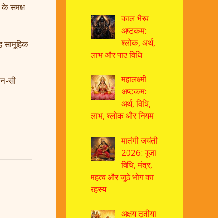
 के समक्ष
काल भैरव
अष्टकम:
श्लोक, अर्थ,
यह सामूहिक
लाभ और पाठ विधि
महालक्ष्मी
ौन-सी
अष्टकम:
अर्थ, विधि,
लाभ, श्लोक और नियम
मातंगी जयंती
2026: पूजा
विधि, मंत्र,
महत्व और जूठे भोग का
रहस्य
अक्षय तृतीया