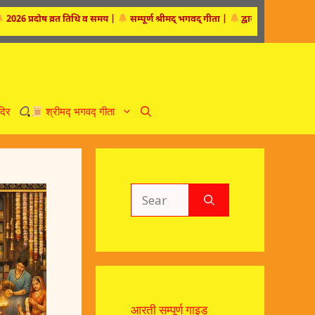
ोष व्रत तिथि व समय
|
सम्पूर्ण श्रीमद्‍ भगवद्‍ गीता
|
द्वारका धाम
|
हनुमान चालीस
दिर
श्रीमद्‍ भगवद्‍ गीता
Search
for:
आरती सम्पूर्ण गाइड