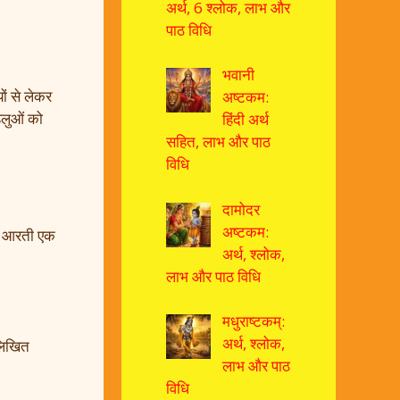
अर्थ, 6 श्लोक, लाभ और
पाठ विधि
भवानी
ों से लेकर
अष्टकम:
हलुओं को
हिंदी अर्थ
सहित, लाभ और पाठ
विधि
दामोदर
अष्टकम:
 तो आरती एक
अर्थ, श्लोक,
लाभ और पाठ विधि
मधुराष्टकम्:
अर्थ, श्लोक,
नलिखित
लाभ और पाठ
विधि