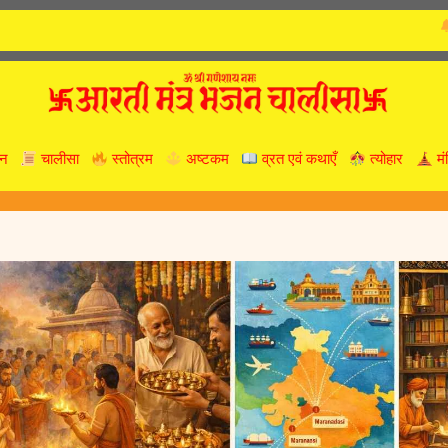
2026 प्रद
न
चालीसा
स्तोत्रम
अष्टकम
व्रत एवं कथाएँ
त्योहार
मं