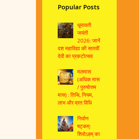
Popular Posts
धूमावती
जयंती
2026: जानें
दश महाविद्या की सातवीं
देवी का प्रकटोत्सव
मलमास
(अधिक मास
/ पुरुषोत्तम
मास) : तिथि, नियम,
लाभ और व्रत विधि
निर्वाण
षट्कम्:
शिवोऽहम् का