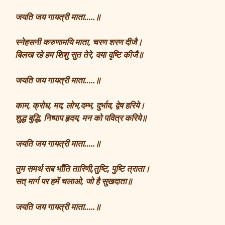
जयति जय गायत्री माता…..॥
स्नेहसनी करुणामयि माता, चरण शरण दीजै।
बिलख रहे हम शिशु सुत तेरे, दया दृष्टि कीजै॥
जयति जय गायत्री माता…..॥
काम, क्रोध, मद, लोभ,दम्भ, दुर्भाव, द्वेष हरिये।
शुद्ध बुद्धि, निष्पाप हृदय, मन को पवित्र करिये॥
जयति जय गायत्री माता…..॥
तुम समर्थ सब भाँति तारिणी,तुष्टि, पुष्टि त्राता।
सत् मार्ग पर हमें चलाओ, जो है सुखदाता॥
जयति जय गायत्री माता…..॥