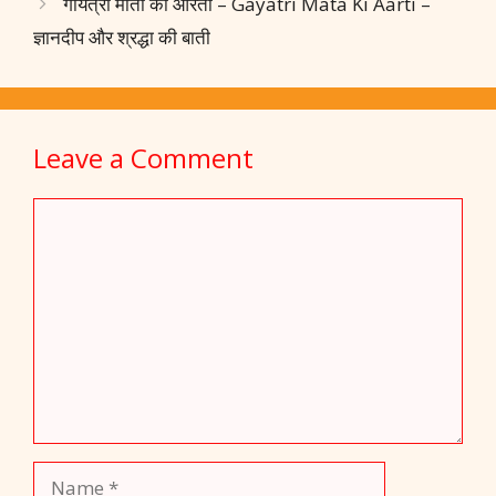
o
A
dI
st
a
गायत्री माता की आरती – Gayatri Mata Ki Aarti –
o
p
n
m
ज्ञानदीप और श्रद्धा की बाती
k
p
Leave a Comment
Comment
Name