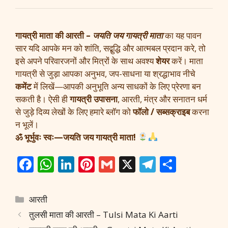
गायत्री माता की आरती –
जयति जय गायत्री माता
का यह पावन
सार यदि आपके मन को शांति, सद्बुद्धि और आत्मबल प्रदान करे, तो
इसे अपने परिवारजनों और मित्रों के साथ अवश्य
शेयर
करें। माता
गायत्री से जुड़ा आपका अनुभव, जप-साधना या श्रद्धाभाव नीचे
कमेंट
में लिखें—आपकी अनुभूति अन्य साधकों के लिए प्रेरणा बन
सकती है। ऐसी ही
गायत्री उपासना
, आरती, मंत्र और सनातन धर्म
से जुड़े दिव्य लेखों के लिए हमारे ब्लॉग को
फॉलो / सब्सक्राइब
करना
न भूलें।
ॐ भूर्भुवः स्वः—जयति जय गायत्री माता!
F
W
Li
Pi
G
X
T
S
ac
h
n
nt
m
el
h
e
at
k
er
ai
e
ar
Categories
आरती
b
s
e
e
l
gr
e
तुलसी माता की आरती – Tulsi Mata Ki Aarti