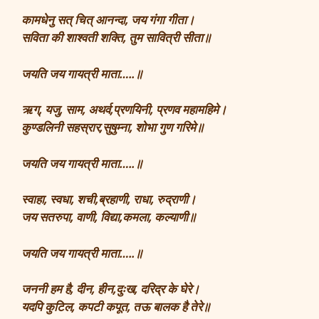
कामधेनु सत् चित् आनन्दा, जय गंगा गीता।
सविता की शाश्वती शक्ति, तुम सावित्री सीता॥
जयति जय गायत्री माता…..॥
ऋग्, यजु, साम, अथर्व,प्रणयिनी, प्रणव महामहिमे।
कुण्डलिनी सहस्रार,सुषुम्ना, शोभा गुण गरिमे॥
जयति जय गायत्री माता…..॥
स्वाहा, स्वधा, शची,ब्रहाणी, राधा, रुद्राणी।
जय सतरुपा, वाणी, विद्या,कमला, कल्याणी॥
जयति जय गायत्री माता…..॥
जननी हम है, दीन, हीन,दुःख, दरिद्र के घेरे।
यदपि कुटिल, कपटी कपूत, तऊ बालक है तेरे॥