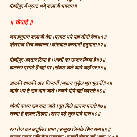
मैंहदीपुर में प्रगट भये,बालाजी भगवान॥
॥ चौपाई ॥
जय हनुमान बालाजी देवा।प्रगट भये यहां तीनों देवा॥१॥
प्रेतराज भैरव बलवाना।कोतवाल कप्तानी हनुमाना॥२॥
मैंहदीपुर अवतार लिया है।भक्तों का उध्दार किया है॥३॥
बालरूप प्रगटे हैं यहां पर।संकट वाले आते जहाँ पर॥४॥
डाकनि शाकनि अरु जिन्दनीं।मशान चुड़ैल भूत भूतनीं॥५॥
जाके भय ते सब भाग जाते।स्याने भोपे यहाँ घबराते॥६॥
चौकी बन्धन सब कट जाते।दूत मिले आनन्द मनाते॥७॥
सच्चा है दरबार तिहारा।शरण पड़े सुख पावे भारा॥८॥
रूप तेज बल अतुलित धामा।सन्मुख जिनके सिय रामा॥९॥
कनक मुकुट मणि तेज प्रकाशा।सबकी होवत पूर्ण आशा॥१०॥