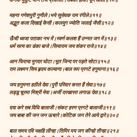
महन्त गणेशपुरी गुणीले।भये सुसेवक राम रंगीले॥११॥
अद्भुत कला दिखाई कैसी।कलयुग ज्योति जलाई जैसी॥१२॥
ऊँची ध्वजा पताका नभ में।स्वर्ण कलश हैं उन्नत जग में॥१३॥
धर्म सत्य का डंका बाजे।सियाराम जय शंकर राजे॥१४॥
आन फिराया मुगदर घोटा।भूत जिन्द पर पड़ते सोटा॥१५॥
राम लक्ष्मन सिय हृदय कल्याणा।बाल रूप प्रगटे हनुमाना॥१६॥
जय हनुमन्त हठीले देवा।पुरी परिवार करत हैं सेवा॥१७॥
लड्डू चूरमा मिश्री मेवा।अर्जी दरखास्त लगाऊ देवा॥१८॥
दया करे सब विधि बालाजी।संकट हरण प्रगटे बालाजी॥१९॥
जय बाबा की जन जन ऊचारे।कोटिक जन तेरे आये द्वारे॥२०॥
बाल समय रवि भक्षहि लीन्हा।तिमिर मय जग कीन्हो तीन्हा॥२१॥