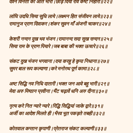
देवन विनती की अति भारी।छाँड़ दियो रवि कष्ट निहारी॥२२॥
लांघि उदधि सिया सुधि लाये।लक्ष्मन हित संजीवन लाये॥२३॥
रामानुज प्राण दिवाकर।शंकर सुवन माँ अंजनी चाकर॥२४॥
केशरी नन्दन दुख भव भंजन।रामानन्द सदा सुख सन्दन॥२५॥
सिया राम के प्राण पियारे।जब बाबा की भक्त ऊचारे॥२६॥
संकट दुख भंजन भगवाना।दया करहु हे कृपा निधाना॥२७॥
सुमर बाल रूप कल्याणा।करे मनोरथ पूर्ण कामा॥२८॥
अष्ट सिद्धि नव निधि दातारी।भक्त जन आवे बहु भारी॥२९॥
मेवा अरु मिष्ठान प्रवीना।भैंट चढ़ावें धनि अरु दीना॥३०॥
नृत्य करे नित न्यारे न्यारे।रिद्धि सिद्धियां जाके द्वारे॥३१॥
अर्जी का आदेश मिलते ही।भैरव भूत पकड़ते तबही॥३२॥
कोतवाल कप्तान कृपाणी।प्रेतराज संकट कल्याणी॥३३॥