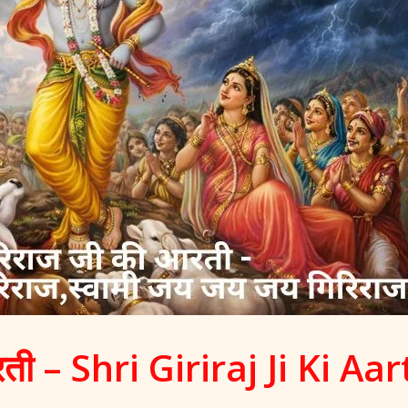
रती – Shri Giriraj Ji Ki Aar