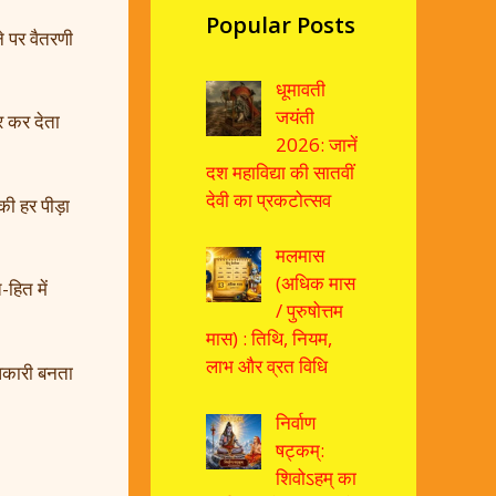
Popular Posts
े पर वैतरणी
धूमावती
जयंती
र कर देता
2026: जानें
दश महाविद्या की सातवीं
देवी का प्रकटोत्सव
की हर पीड़ा
मलमास
(अधिक मास
हित में
/ पुरुषोत्तम
मास) : तिथि, नियम,
लाभ और व्रत विधि
धिकारी बनता
निर्वाण
षट्कम्:
शिवोऽहम् का