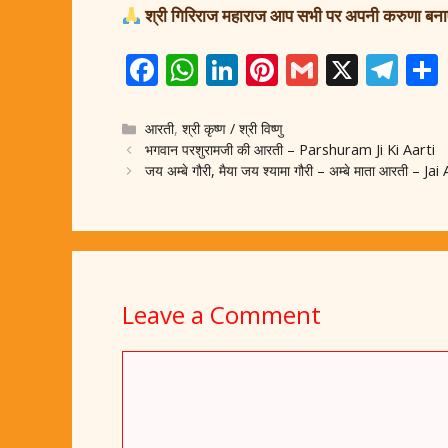
श्री गिरिराज महाराज आप सभी पर अपनी करुणा बनाए 
F
W
Li
Pi
G
X
T
ac
h
n
nt
m
el
e
at
k
er
ai
e
Categories
आरती
,
श्री कृष्ण / श्री विष्णु
भगवान परशुरामजी की आरती – Parshuram Ji Ki Aarti
b
s
e
e
l
gr
जय अम्बे गौरी, मैया जय श्यामा गौरी – अम्बे माता आरती
o
A
dI
st
a
o
p
n
m
k
p
Leave a Comment
Comment