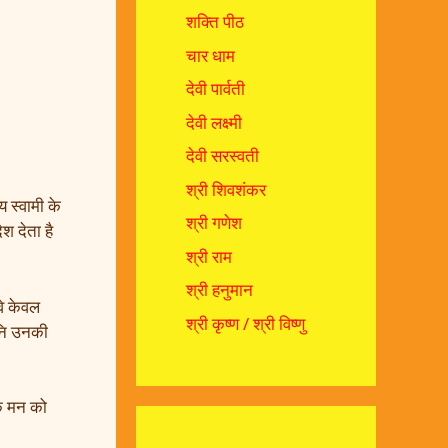
शक्ति पीठ
चार धाम
देवी पार्वती
देवी लक्ष्मी
देवी सरस्वती
श्री शिवशंकर
 स्वामी के
श्री गणेश
श देता है
श्री राम
श्री हनुमान
वे केवल
श्री कृष्ण / श्री विष्णु
मुनि उनकी
े मन को