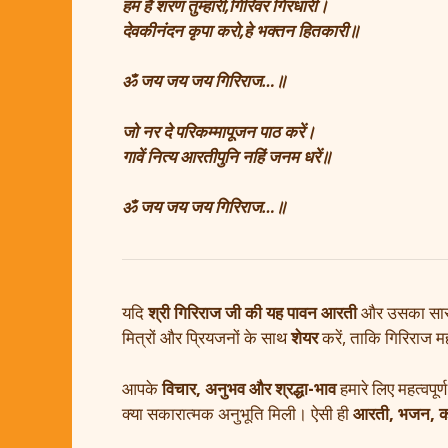
हम हैं शरण तुम्हारी,गिरिवर गिरधारी।
देवकीनंदन कृपा करो,हे भक्तन हितकारी॥
ॐ जय जय जय गिरिराज…॥
जो नर दे परिकम्मापूजन पाठ करें।
गावें नित्य आरतीपुनि नहिं जनम धरें॥
ॐ जय जय जय गिरिराज…॥
यदि
श्री गिरिराज जी की यह पावन आरती
और उसका सार आ
मित्रों और प्रियजनों के साथ
शेयर
करें, ताकि गिरिराज 
आपके
विचार, अनुभव और श्रद्धा-भाव
हमारे लिए महत्वपूर्
क्या सकारात्मक अनुभूति मिली। ऐसी ही
आरती, भजन, क