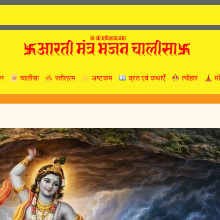
न
चालीसा
स्तोत्रम
अष्टकम
व्रत एवं कथाएँ
त्योहार
मं