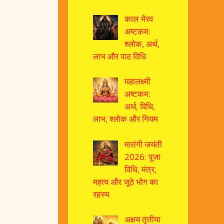
काल भैरव
अष्टकम:
श्लोक, अर्थ,
लाभ और पाठ विधि
महालक्ष्मी
अष्टकम:
अर्थ, विधि,
लाभ, श्लोक और नियम
मातंगी जयंती
2026: पूजा
विधि, मंत्र,
महत्व और जूठे भोग का
रहस्य
अक्षय तृतीया