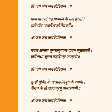
ॐ जय जय जय गिरिराज…॥
मध्य मानसी गङ्गाकलि के मल हरनी।
तापै दीप जलावें,उतरें वैतरनी॥
ॐ जय जय जय गिरिराज…॥
नवल अप्सरा कुण्डसुहावन-पावन सुखकारी।
बायें राधा-कुण्ड नहावेंमहा पापहारी॥
ॐ जय जय जय गिरिराज…॥
तुम्ही मुक्ति के दाताकलियुग के स्वामी।
दीनन के हो रक्षकप्रभु अन्तरयामी॥
ॐ जय जय जय गिरिराज…॥