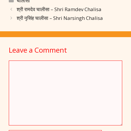
चालीसा
b
s
e
e
l
gr
e
श्री रामदेव चालीसा – Shri Ramdev Chalisa
o
A
dI
st
a
श्री नृसिंह चालीसा – Shri Narsingh Chalisa
o
p
n
m
k
p
Leave a Comment
Comment