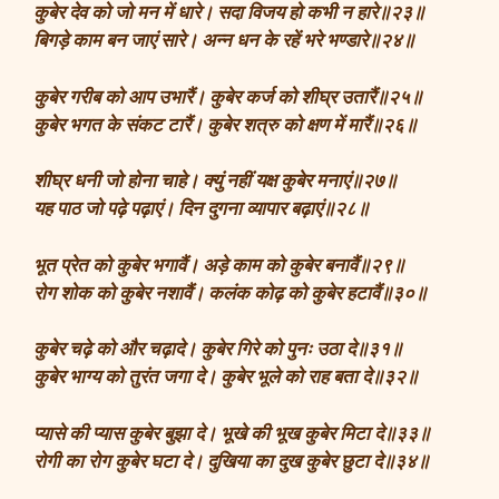
कुबेर देव को जो मन में धारे। सदा विजय हो कभी न हारे॥२३॥
बिगड़े काम बन जाएं सारे। अन्न धन के रहें भरे भण्डारे॥२४॥
कुबेर गरीब को आप उभारैं। कुबेर कर्ज को शीघ्र उतारैं॥२५॥
कुबेर भगत के संकट टारैं। कुबेर शत्रु को क्षण में मारैं॥२६॥
शीघ्र धनी जो होना चाहे। क्युं नहीं यक्ष कुबेर मनाएं॥२७॥
यह पाठ जो पढ़े पढ़ाएं। दिन दुगना व्यापार बढ़ाएं॥२८॥
भूत प्रेत को कुबेर भगावैं। अड़े काम को कुबेर बनावैं॥२९॥
रोग शोक को कुबेर नशावैं। कलंक कोढ़ को कुबेर हटावैं॥३०॥
कुबेर चढ़े को और चढ़ादे। कुबेर गिरे को पुनः उठा दे॥३१॥
कुबेर भाग्य को तुरंत जगा दे। कुबेर भूले को राह बता दे॥३२॥
प्यासे की प्यास कुबेर बुझा दे। भूखे की भूख कुबेर मिटा दे॥३३॥
रोगी का रोग कुबेर घटा दे। दुखिया का दुख कुबेर छुटा दे॥३४॥