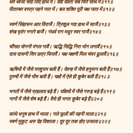
धर्म ध्वजा सदा लिए हाथ में। देवी देवता सब फिरैं साथ में॥११॥
पीताम्बर वस्त्र पहने गात में। बल शक्ति पूरी यक्ष जात में॥१२॥
स्वर्ण सिंहासन आप विराजैं। त्रिशूल गदा हाथ में साजैं॥१३॥
शंख मृदंग नगारे बाजैं। गंधर्व राग मधुर स्वर गाजैं॥१४॥
चौंसठ योगनी मंगल गावैं। ऋद्धि सिद्धि नित भोग लगावैं॥१५॥
दास दासनी सिर छत्र फिरावैं। यक्ष यक्षणी मिल चंवर ढूलावैं॥१६॥
ऋषियों में जैसे परशुराम बली हैं। देवन्ह में जैसे हनुमान बली हैं॥१७॥
पुरुषों में जैसे भीम बली हैं। यक्षों में ऐसे ही कुबेर बली हैं॥१८॥
भगतों में जैसे प्रहलाद बड़े हैं। पक्षियों में जैसे गरुड़ बड़े हैं॥१९॥
नागों में जैसे शेष बड़े हैं। वैसे ही भगत कुबेर बड़े हैं॥२०॥
कांधे धनुष हाथ में भाला। गले फूलों की पहनी माला॥२१॥
स्वर्ण मुकुट अरु देह विशाला। दूर दूर तक होए उजाला॥२२॥