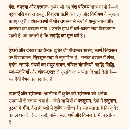
वंश, तपस्या और वरदान-
कुबेर जी का
वंश परिचय
गौरवशाली है—वे
प्रजापति वंश
से संबद्ध,
विश्रवा ऋषि
के पुत्र और
विभीषण
के भ्राता
बताए गए हैं।
शिव-चरणों
में
घोर तपस्या
से उन्होंने
अमृत-पान
और
अमरता
का वरदान पाया। उनके हाथ में
धर्म-ध्वजा
सदा विराजमान
रहती है, जो बताती है कि
समृद्धि का मूल धर्म
है।
ऐश्वर्य और दरबार का वैभव-
कुबेर जी
पीताम्बर धारण
,
स्वर्ण सिंहासन
पर विराजमान,
त्रिशूल-गदा
से सुशोभित हैं। उनके दरबार में
शंख,
मृदंग, नगाड़े
,
गंधर्वों का मधुर गायन
,
चौंसठ योगनियाँ
,
ऋद्धि-सिद्धि
,
यक्ष-यक्षणियाँ
और
चंवर-छत्र
से सुसज्जित भव्यता दिखाई देती है—
यह
दैवी वैभव
का प्रतीक है।
उपमाएँ और श्रेष्ठता-
चालीसा में कुबेर की
श्रेष्ठता
को अनेक
उपमाओं से बताया गया है—जैसे ऋषियों में
परशुराम
, देवों में
हनुमान
,
पुरुषों में
भीम
, वैसे ही यक्षों में
कुबेर
सर्वोच्च हैं। यह बताता है कि कुबेर
केवल धन के देवता नहीं, बल्कि
बल, धर्म और विजय
के भी प्रतीक
हैं।