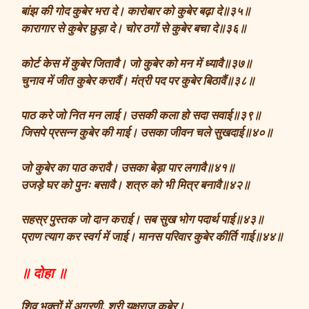
बांझ की गोद कुबेर भरा दे। कारोबार को कुबेर बढ़ा दे॥३५॥
कारागार से कुबेर छुड़ा दे। चोर ठगों से कुबेर बचा दे॥३६॥
कोर्ट केस में कुबेर जितावै। जो कुबेर को मन में ध्यावै॥३७॥
चुनाव में जीत कुबेर करावैं। मंत्री पद पर कुबेर बिठावैं॥३८॥
पाठ करे जो नित मन लाई। उसकी कला हो सदा सवाई॥३९॥
जिसपे प्रसन्न कुबेर की माई। उसका जीवन चले सुखदाई॥४०॥
जो कुबेर का पाठ करावै। उसका बेड़ा पार लगावै॥४१॥
उजड़े घर को पुनः बसावै। शत्रु को भी मित्र बनावै॥४२॥
सहस्र पुस्तक जो दान कराई। सब सुख भोग पदार्थ पाई॥४३॥
प्राण त्याग कर स्वर्ग में जाई। मानस परिवार कुबेर कीर्ति गाई॥४४॥
॥ दोहा ॥
शिव भक्तों में अग्रणी, श्री यक्षराज कुबेर।