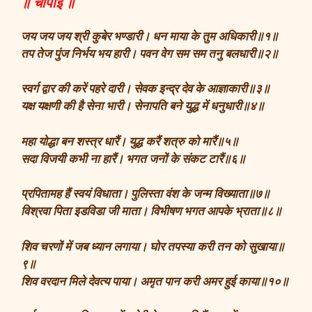
॥ चौपाई ॥
जय जय जय श्री कुबेर भण्डारी। धन माया के तुम अधिकारी॥१॥
तप तेज पुंज निर्भय भय हारी। पवन वेग सम सम तनु बलधारी॥२॥
स्वर्ग द्वार की करें पहरे दारी। सेवक इन्द्र देव के आज्ञाकारी॥३॥
यक्ष यक्षणी की है सेना भारी। सेनापति बने युद्ध में धनुधारी॥४॥
महा योद्धा बन शस्त्र धारैं। युद्ध करैं शत्रु को मारैं॥५॥
सदा विजयी कभी ना हारैं। भगत जनों के संकट टारैं॥६॥
प्रपितामह हैं स्वयं विधाता। पुलिस्ता वंश के जन्म विख्याता॥७॥
विश्रवा पिता इडविडा जी माता। विभीषण भगत आपके भ्राता॥८॥
शिव चरणों में जब ध्यान लगाया। घोर तपस्या करी तन को सुखाया॥
९॥
शिव वरदान मिले देवत्य पाया। अमृत पान करी अमर हुई काया॥१०॥