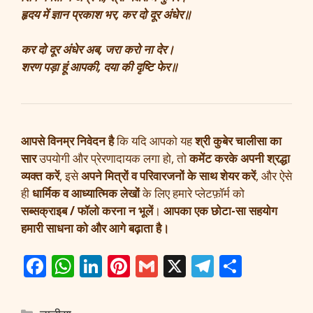
हृदय में ज्ञान प्रकाश भर, कर दो दूर अंधेर॥
कर दो दूर अंधेर अब, जरा करो ना देर।
शरण पड़ा हूं आपकी, दया की दृष्टि फेर॥
आपसे विनम्र निवेदन है
कि यदि आपको यह
श्री कुबेर चालीसा का
सार
उपयोगी और प्रेरणादायक लगा हो, तो
कमेंट करके अपनी श्रद्धा
व्यक्त करें
, इसे
अपने मित्रों व परिवारजनों के साथ शेयर करें
, और ऐसे
ही
धार्मिक व आध्यात्मिक लेखों
के लिए हमारे प्लेटफ़ॉर्म को
सब्सक्राइब / फॉलो करना न भूलें
।
आपका एक छोटा-सा सहयोग
हमारी साधना को और आगे बढ़ाता है।
F
W
Li
Pi
G
X
T
S
ac
h
n
nt
m
el
h
e
at
k
er
ai
e
ar
Categories