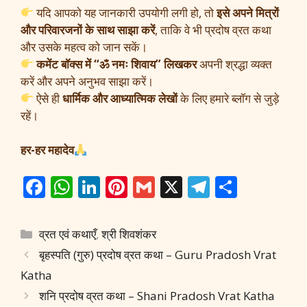
यदि आपको यह जानकारी उपयोगी लगी हो, तो
इसे अपने मित्रों
और परिवारजनों के साथ साझा करें
, ताकि वे भी प्रदोष व्रत कथा
और उसके महत्व को जान सकें।
कमेंट बॉक्स में “ॐ नमः शिवाय” लिखकर
अपनी श्रद्धा व्यक्त
करें और अपने अनुभव साझा करें।
ऐसे ही
धार्मिक और आध्यात्मिक लेखों
के लिए हमारे ब्लॉग से जुड़े
रहें।
हर-हर महादेव
F
W
Li
Pi
G
X
T
S
ac
h
n
nt
m
el
h
e
at
k
er
ai
e
ar
Categories
व्रत एवं कथाएँ
,
श्री शिवशंकर
b
s
e
e
l
gr
e
बृहस्पति (गुरु) प्रदोष व्रत कथा – Guru Pradosh Vrat
o
A
dI
st
a
Katha
o
p
n
m
शनि प्रदोष व्रत कथा – Shani Pradosh Vrat Katha