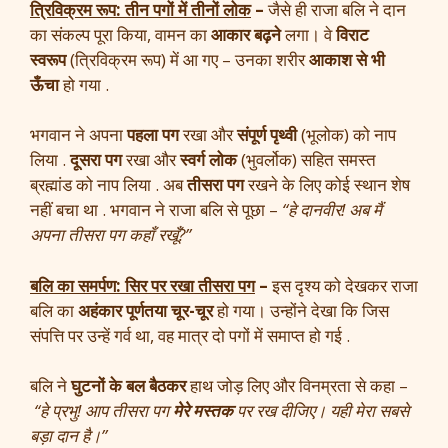
त्रिविक्रम रूप: तीन पगों में तीनों लोक
–
जैसे ही राजा बलि ने दान
का संकल्प पूरा किया, वामन का
आकार बढ़ने
लगा। वे
विराट
स्वरूप
(त्रिविक्रम रूप) में आ गए – उनका शरीर
आकाश से भी
ऊँचा
हो गया .
भगवान ने अपना
पहला पग
रखा और
संपूर्ण पृथ्वी
(भूलोक) को नाप
लिया .
दूसरा पग
रखा और
स्वर्ग लोक
(भुवर्लोक) सहित समस्त
ब्रह्मांड को नाप लिया . अब
तीसरा पग
रखने के लिए कोई स्थान शेष
नहीं बचा था . भगवान ने राजा बलि से पूछा –
“हे दानवीर! अब मैं
अपना तीसरा पग कहाँ रखूँ?”
बलि का समर्पण: सिर पर रखा तीसरा पग
–
इस दृश्य को देखकर राजा
बलि का
अहंकार पूर्णतया चूर-चूर
हो गया। उन्होंने देखा कि जिस
संपत्ति पर उन्हें गर्व था, वह मात्र दो पगों में समाप्त हो गई .
बलि ने
घुटनों के बल बैठकर
हाथ जोड़ लिए और विनम्रता से कहा –
“हे प्रभु! आप तीसरा पग
मेरे मस्तक
पर रख दीजिए। यही मेरा सबसे
बड़ा दान है।”