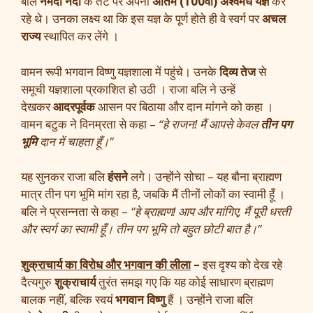
बलि
नर्मदा नदी
के तट पर अपना
अंतिम (100वां) अश्वमेध यज्ञ
कर
रहे थे। उनका लक्ष्य था कि इस यज्ञ के पूर्ण होते ही वे स्वर्ग पर
अचल
राज्य
स्थापित कर लेंगे ।
वामन रूपी भगवान विष्णु यज्ञशाला में पहुंचे। उनके
दिव्य तेज
से
समूची यज्ञशाला प्रकाशित हो उठी । राजा बलि ने उन्हें
देखकर
आदरपूर्वक
आसन पर बिठाया और दान मांगने को कहा ।
वामन बटुक ने विनम्रता से कहा –
“हे राजन! मैं आपसे केवल
तीन पग
भूमि
दान में चाहता हूँ।”
यह सुनकर राजा बलि
हंसने
लगे। उन्होंने सोचा – यह बौना ब्राह्मण
मात्र तीन पग भूमि मांग रहा है, जबकि मैं तीनों लोकों का स्वामी हूँ ।
बलि ने प्रसन्नता से कहा –
“हे ब्राह्मण! आप और मांगिए, मैं पूरी धरती
और स्वर्ग का स्वामी हूँ। तीन पग भूमि तो बहुत छोटी बात है।”
शुक्राचार्य का विरोध और भगवान की लीला
–
इस दृश्य को देख रहे
दैत्यगुरु
शुक्राचार्य
तुरंत समझ गए कि यह कोई साधारण ब्राह्मण
बालक नहीं, बल्कि स्वयं
भगवान विष्णु
हैं । उन्होंने राजा बलि